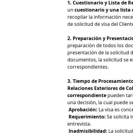
1. Cuestionario y Lista de R
un
cuestionario y una list
recopilar la información nec
de solicitud de visa del Client
2. Preparación y Presenta
preparación de todos los do
presentación de la solicitud 
documentos, la solicitud se e
correspondientes.
3. Tiempo de Procesamiento
Relaciones Exteriores de C
correspondiente
pueden tar
una decisión, la cual puede s
Aprobación:
La visa es conc
Requerimiento:
Se solicita 
entrevista.
Inadmisibilidad:
La solicitu