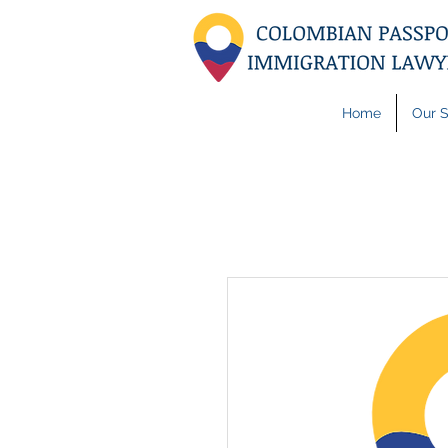
Home
Our S