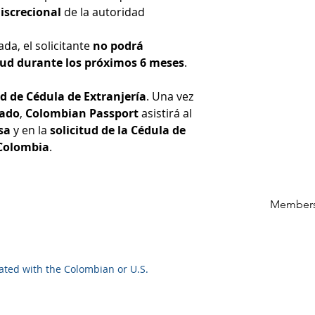
iscrecional
de la autoridad
ada, el solicitante
no podrá
tud durante los próximos 6 meses
.
tud de Cédula de Extranjería
. Una vez
nado
,
Colombian Passport
asistirá al
isa
y en la
solicitud de la Cédula de
Colombia
.
Members
iated with the Colombian or U.S.