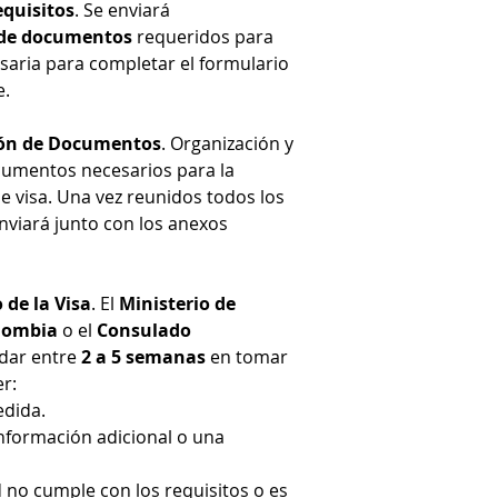
equisitos
. Se enviará
a de documentos
requeridos para
esaria para completar el formulario
e.
ción de Documentos
. Organización y
cumentos necesarios para la
de visa. Una vez reunidos todos los
nviará junto con los anexos
 de la Visa
. El
Ministerio de
olombia
o el
Consulado
dar entre
2 a 5 semanas
en tomar
er:
edida.
información adicional o una
d no cumple con los requisitos o es